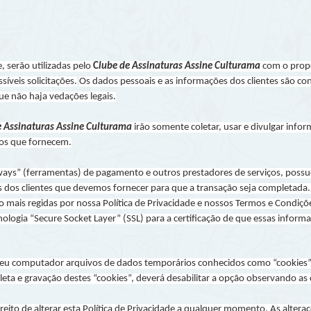
, serão utilizadas pelo
C
lube de Assinaturas Assine Culturama
com o propó
íveis solicitações.
Os dados pessoais e as informações dos clientes são con
que não haja vedações legais.
e Assinaturas Assine Culturama
irão somente coletar, usar e divulgar info
ços que fornecem.
ways” (ferramentas) de pagamento e outros prestadores de serviços, possue
is dos clientes que devemos fornecer para que a transação seja completada
mais regidas por nossa Política de Privacidade e nossos Termos e Condiç
ecnologia “Secure Socket Layer” (SSL) para a certificação de que essas info
u computador arquivos de dados temporários conhecidos como “cookies”
oleta e gravação destes “cookies”, deverá desabilitar a opção observando as
ireito de alterar esta Política de Privacidade a qualquer momento. As alter