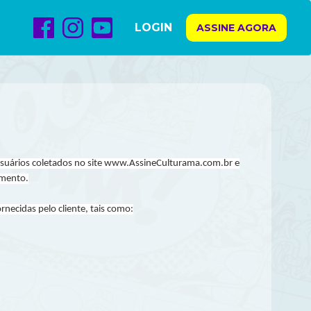
LOGIN
ASSINE AGORA
usuários coletados no site www.AssineCulturama.com.br e
umento.
necidas pelo cliente, tais como: