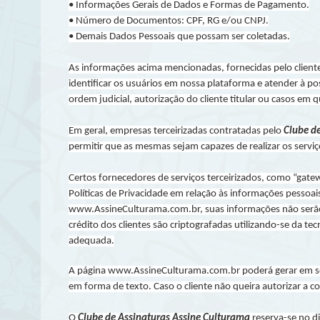
• Informações Gerais de Dados e Formas de Pagamento.
• Número de Documentos: CPF, RG e/ou CNPJ.
• Demais Dados Pessoais que possam ser coletadas.
As informações acima mencionadas, fornecidas pelo cliente
identificar os usuários em nossa plataforma e atender à poss
ordem judicial, autorização do cliente titular ou casos em 
Em geral, empresas terceirizadas contratadas pelo
Clube d
permitir que as mesmas sejam capazes de realizar os servi
Certos fornecedores de serviços terceirizados, como “gate
Políticas de Privacidade em relação às informações pessoa
www.AssineCulturama.com.br, suas informações não serão 
crédito dos clientes são criptografadas utilizando-se da t
adequada.
A página www.AssineCulturama.com.br poderá gerar em se
em forma de texto. Caso o cliente não queira autorizar a c
O
Clube de Assinaturas Assine Culturama
reserva-se no d